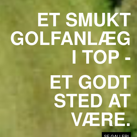
ET SMUKT
GOLFANLÆG
I TOP -
ET GODT
STED AT
VÆRE.
SE GALLERI