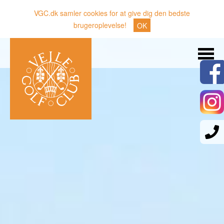
VGC.dk samler cookies for at give dig den bedste
brugeroplevelse!
OK
Søg
Nyheder
Klubben
Medlemmer
Banen
Gæster
Sporten
Erhverv
Den lille Kok