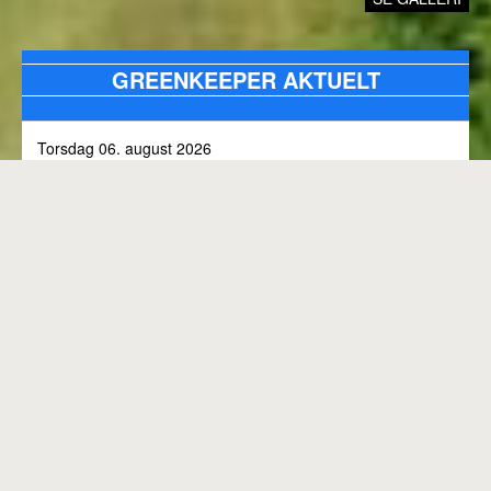
GREENKEEPER AKTUELT
Torsdag 06. august 2026
Alle bunkers tjekkes og efterfyldes med sand, efter skybrud.
Fredag 31. juli 2026
Kommunen arbejder på skoven 3, i den kommende tid
Onsdag 01. juli 2026
Rangen lukket til kl. 8.00, grundet klipning
GENEREL BANESTATUS
Tirsdag 30. juni 2026
MED MINDRE ANDET FREMGÅR OVENFOR
Rangen lukkes med korte intervaller i dag, grundet
"GREENKEEPER AKTUELT"
elektriker arbejde.
Hele banen er åben.