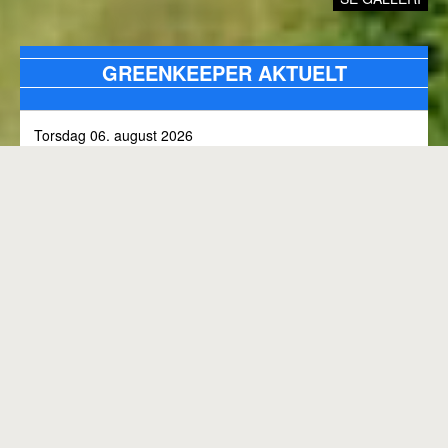
GREENKEEPER AKTUELT
Torsdag 06. august 2026
Alle bunkers tjekkes og efterfyldes med sand, efter skybrud.
Fredag 31. juli 2026
Kommunen arbejder på skoven 3, i den kommende tid
Onsdag 01. juli 2026
Rangen lukket til kl. 8.00, grundet klipning
GENEREL BANESTATUS
Tirsdag 30. juni 2026
MED MINDRE ANDET FREMGÅR OVENFOR
Rangen lukkes med korte intervaller i dag, grundet
"GREENKEEPER AKTUELT"
elektriker arbejde.
Hele banen er åben.