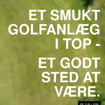
ET SMUKT
GOLFANLÆG
I TOP -
ET GODT
STED AT
VÆRE.
SE GALLERI