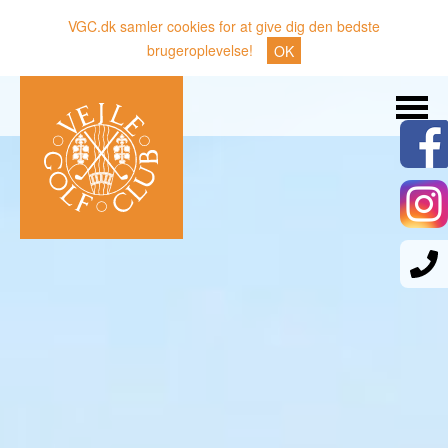
VGC.dk samler cookies for at give dig den bedste
brugeroplevelse!
OK
Søg
Nyheder
Klubben
Medlemmer
Banen
Gæster
Sporten
Erhverv
Den lille Kok