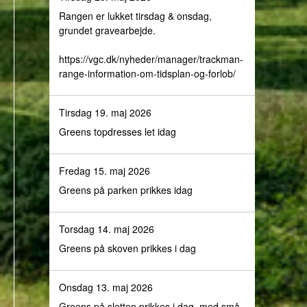
Rangen er lukket tirsdag & onsdag,
grundet gravearbejde.
https://vgc.dk/nyheder/manager/trackman-
range-information-om-tidsplan-og-forlob/
Tirsdag 19. maj 2026
Greens topdresses let idag
Fredag 15. maj 2026
Greens på parken prikkes idag
Torsdag 14. maj 2026
Greens på skoven prikkes i dag
Onsdag 13. maj 2026
Greens på sletten prikkes i dag, med små