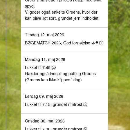
spyd.
Vi gøder også enkelte Greens, hvor der
kan blive lidt sort, grundet jern indholdet.
Tirsdag 12. maj 2026
BØGEMATCH 2026, God fornøjelse ⛳️🌳🏌️‍♀️
Mandag 11. maj 2026
Lukket til 7.45 🥶
Gælder også indspil og putting Greens
(Greens kan ikke klippes i dag)
Lørdag 09. maj 2026
Lukket til 7.15, grundet rimfrost 🥶
Onsdag 06. maj 2026
Lukket til 7.30, grundet rimfrost 🥶