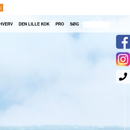
K
HVERV
DEN LILLE KOK
PRO
SØG