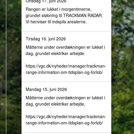
Onsdag 17. juni 2026
Rangen er lukket i morgentimerne,
grundet støbning til TRACKMAN RADAR.
Vi henviser til indspils arealerne.
Tirsdag 16. juni 2026
Måtterne under overdækningen er lukket i
dag, grundet elektriker arbejde.
https://vgc.dk/nyheder/manager/trackman-
range-information-om-tidsplan-og-forlob/
Mandag 15. juni 2026
Måtterne under overdækningen er lukket i
dag, grundet elektriker arbejde.
https://vgc.dk/nyheder/manager/trackman-
range-information-om-tidsplan-og-forlob/