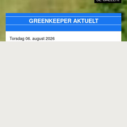
GREENKEEPER AKTUELT
Torsdag 06. august 2026
Alle bunkers tjekkes og efterfyldes med sand, efter skybrud.
Fredag 31. juli 2026
Kommunen arbejder på skoven 3, i den kommende tid
Onsdag 01. juli 2026
Rangen lukket til kl. 8.00, grundet klipning
GENEREL BANESTATUS
Tirsdag 30. juni 2026
MED MINDRE ANDET FREMGÅR OVENFOR
Rangen lukkes med korte intervaller i dag, grundet
"GREENKEEPER AKTUELT"
elektriker arbejde.
Hele banen er åben.