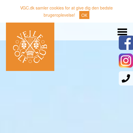
VGC.dk samler cookies for at give dig den bedste
brugeroplevelse!
OK
Søg
Nyheder
Klubben
Medlemmer
Banen
Gæster
Sporten
Erhverv
Den lille Kok