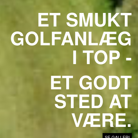
ET SMUKT
GOLFANLÆG
I TOP -
ET GODT
STED AT
VÆRE.
SE GALLERI