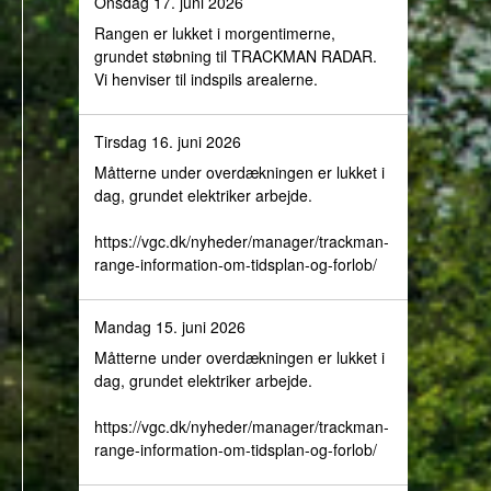
Onsdag 17. juni 2026
Rangen er lukket i morgentimerne,
grundet støbning til TRACKMAN RADAR.
Vi henviser til indspils arealerne.
Tirsdag 16. juni 2026
Måtterne under overdækningen er lukket i
dag, grundet elektriker arbejde.
https://vgc.dk/nyheder/manager/trackman-
range-information-om-tidsplan-og-forlob/
Mandag 15. juni 2026
Måtterne under overdækningen er lukket i
dag, grundet elektriker arbejde.
https://vgc.dk/nyheder/manager/trackman-
range-information-om-tidsplan-og-forlob/