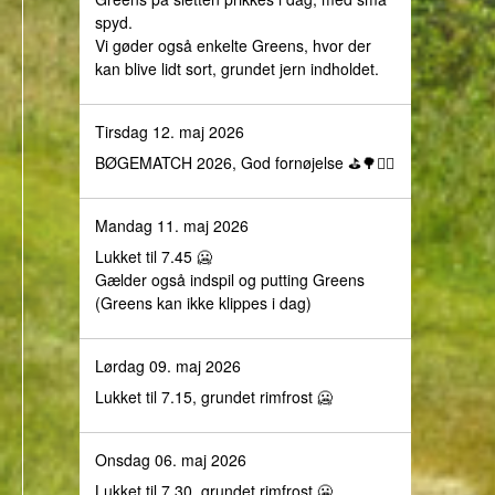
spyd.
Vi gøder også enkelte Greens, hvor der
kan blive lidt sort, grundet jern indholdet.
Tirsdag 12. maj 2026
BØGEMATCH 2026, God fornøjelse ⛳️🌳🏌️‍♀️
Mandag 11. maj 2026
Lukket til 7.45 🥶
Gælder også indspil og putting Greens
(Greens kan ikke klippes i dag)
Lørdag 09. maj 2026
Lukket til 7.15, grundet rimfrost 🥶
Onsdag 06. maj 2026
Lukket til 7.30, grundet rimfrost 🥶