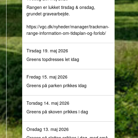
Rangen er lukket tirsdag & onsdag,
grundet gravearbejde.
https://vgc.dk/nyheder/manager/trackman-
range-information-om-tidsplan-og-forlob/
Tirsdag 19. maj 2026
Greens topdresses let idag
Fredag 15. maj 2026
Greens på parken prikkes idag
Torsdag 14. maj 2026
Greens på skoven prikkes i dag
Onsdag 13. maj 2026
Greens på sletten prikkes i dag, med små