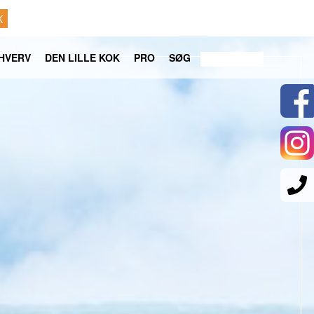
K
HVERV
DEN LILLE KOK
PRO
SØG