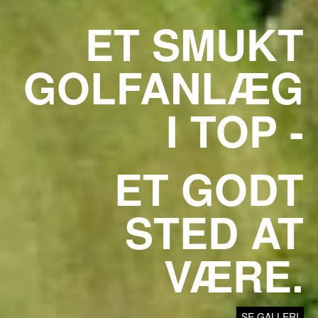
ET SMUKT
GOLFANLÆG
I TOP -
ET GODT
STED AT
VÆRE.
SE GALLERI