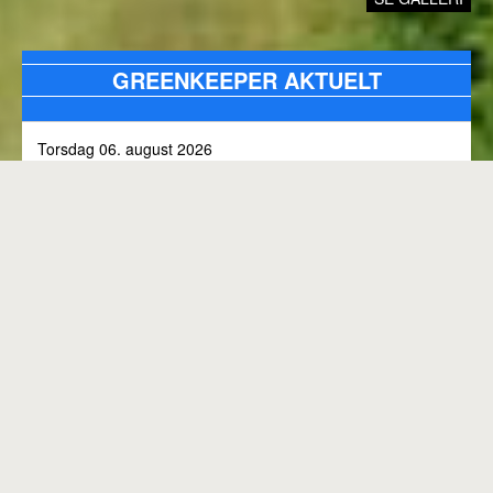
GREENKEEPER AKTUELT
Torsdag 06. august 2026
Alle bunkers tjekkes og efterfyldes med sand, efter skybrud.
Fredag 31. juli 2026
Kommunen arbejder på skoven 3, i den kommende tid
Onsdag 01. juli 2026
Rangen lukket til kl. 8.00, grundet klipning
GENEREL BANESTATUS
Tirsdag 30. juni 2026
MED MINDRE ANDET FREMGÅR OVENFOR
Rangen lukkes med korte intervaller i dag, grundet
"GREENKEEPER AKTUELT"
elektriker arbejde.
Hele banen er åben.