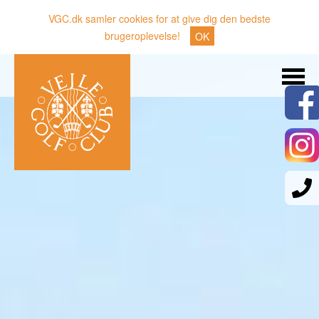
VGC.dk samler cookies for at give dig den bedste
brugeroplevelse!
OK
Søg
Nyheder
Klubben
Medlemmer
Banen
Gæster
Sporten
Erhverv
Den lille Kok