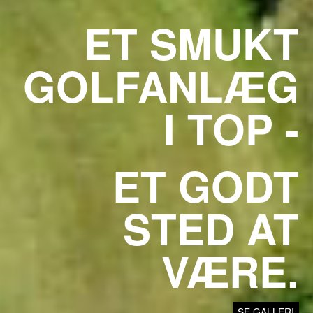
ET SMUKT
GOLFANLÆG
I TOP -
ET GODT
STED AT
VÆRE.
SE GALLERI