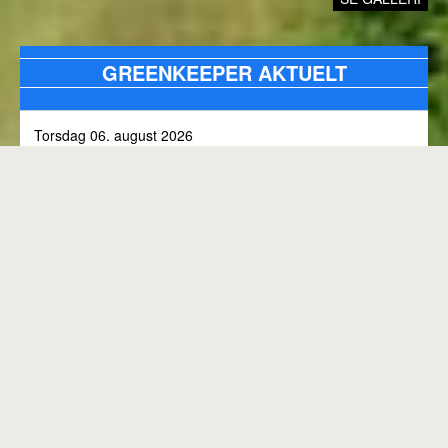
GREENKEEPER AKTUELT
Torsdag 06. august 2026
Alle bunkers tjekkes og efterfyldes med sand, efter skybrud.
Fredag 31. juli 2026
Kommunen arbejder på skoven 3, i den kommende tid
Onsdag 01. juli 2026
Rangen lukket til kl. 8.00, grundet klipning
GENEREL BANESTATUS
Tirsdag 30. juni 2026
MED MINDRE ANDET FREMGÅR OVENFOR
Rangen lukkes med korte intervaller i dag, grundet
"GREENKEEPER AKTUELT"
elektriker arbejde.
Hele banen er åben.