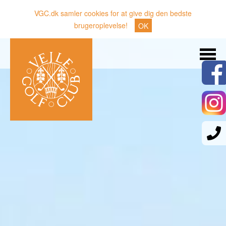
VGC.dk samler cookies for at give dig den bedste
brugeroplevelse!
OK
Søg
Nyheder
Klubben
Medlemmer
Banen
Gæster
Sporten
Erhverv
Den lille Kok