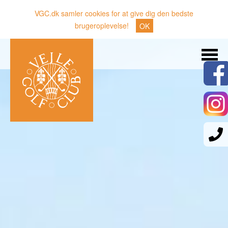
VGC.dk samler cookies for at give dig den bedste
brugeroplevelse!
OK
Søg
Nyheder
Klubben
Medlemmer
Banen
Gæster
Sporten
Erhverv
Den lille Kok