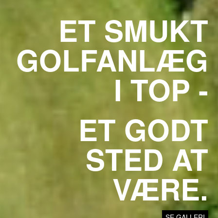
ET SMUKT
GOLFANLÆG
I TOP -
ET GODT
STED AT
VÆRE.
SE GALLERI