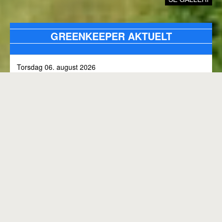
GREENKEEPER AKTUELT
Torsdag 06. august 2026
Alle bunkers tjekkes og efterfyldes med sand, efter skybrud.
Fredag 31. juli 2026
Kommunen arbejder på skoven 3, i den kommende tid
Onsdag 01. juli 2026
Rangen lukket til kl. 8.00, grundet klipning
GENEREL BANESTATUS
Tirsdag 30. juni 2026
MED MINDRE ANDET FREMGÅR OVENFOR
Rangen lukkes med korte intervaller i dag, grundet
"GREENKEEPER AKTUELT"
elektriker arbejde.
Hele banen er åben.