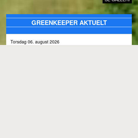
GREENKEEPER AKTUELT
Torsdag 06. august 2026
Alle bunkers tjekkes og efterfyldes med sand, efter skybrud.
Fredag 31. juli 2026
Kommunen arbejder på skoven 3, i den kommende tid
Onsdag 01. juli 2026
Rangen lukket til kl. 8.00, grundet klipning
GENEREL BANESTATUS
Tirsdag 30. juni 2026
MED MINDRE ANDET FREMGÅR OVENFOR
Rangen lukkes med korte intervaller i dag, grundet
"GREENKEEPER AKTUELT"
elektriker arbejde.
Hele banen er åben.