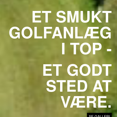
ET SMUKT
GOLFANLÆG
I TOP -
ET GODT
STED AT
VÆRE.
SE GALLERI