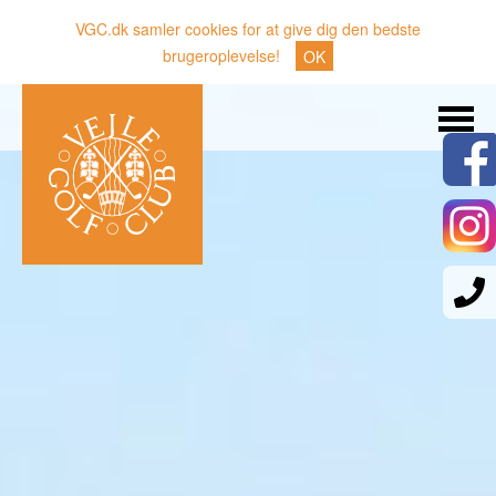
VGC.dk samler cookies for at give dig den bedste
brugeroplevelse!
OK
Søg
Nyheder
Klubben
Medlemmer
Banen
Gæster
Sporten
Erhverv
Den lille Kok