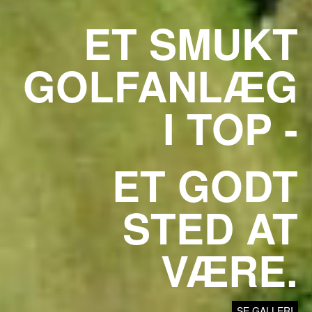
ET SMUKT
GOLFANLÆG
I TOP -
ET GODT
STED AT
VÆRE.
SE GALLERI