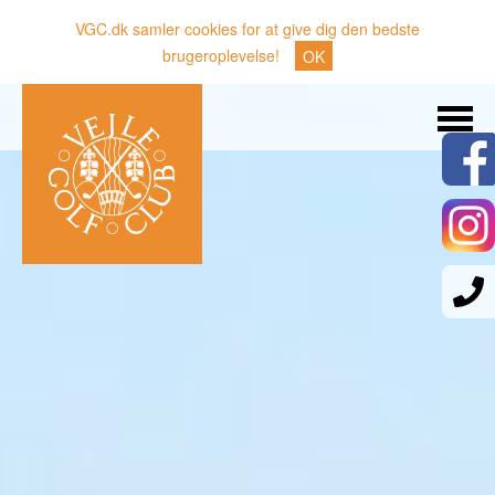
VGC.dk samler cookies for at give dig den bedste
brugeroplevelse!
OK
Søg
Nyheder
Klubben
Medlemmer
Banen
Gæster
Sporten
Erhverv
Den lille Kok