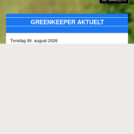
GREENKEEPER AKTUELT
Torsdag 06. august 2026
Alle bunkers tjekkes og efterfyldes med sand, efter skybrud.
Fredag 31. juli 2026
Kommunen arbejder på skoven 3, i den kommende tid
Onsdag 01. juli 2026
Rangen lukket til kl. 8.00, grundet klipning
GENEREL BANESTATUS
Tirsdag 30. juni 2026
MED MINDRE ANDET FREMGÅR OVENFOR
Rangen lukkes med korte intervaller i dag, grundet
"GREENKEEPER AKTUELT"
elektriker arbejde.
Hele banen er åben.