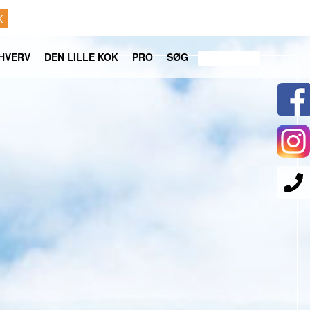
K
HVERV
DEN LILLE KOK
PRO
SØG