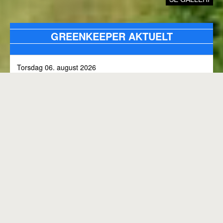
GREENKEEPER AKTUELT
Torsdag 06. august 2026
Alle bunkers tjekkes og efterfyldes med sand, efter skybrud.
Fredag 31. juli 2026
Kommunen arbejder på skoven 3, i den kommende tid
Onsdag 01. juli 2026
Rangen lukket til kl. 8.00, grundet klipning
GENEREL BANESTATUS
Tirsdag 30. juni 2026
MED MINDRE ANDET FREMGÅR OVENFOR
Rangen lukkes med korte intervaller i dag, grundet
"GREENKEEPER AKTUELT"
elektriker arbejde.
Hele banen er åben.