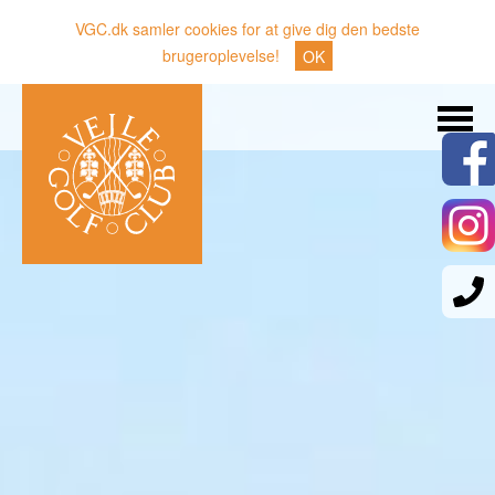
VGC.dk samler cookies for at give dig den bedste
brugeroplevelse!
OK
Søg
Nyheder
Klubben
Medlemmer
Banen
Gæster
Sporten
Erhverv
Den lille Kok