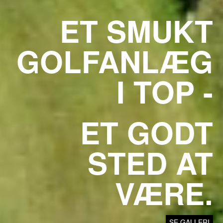
ET SMUKT
GOLFANLÆG
I TOP -
ET GODT
STED AT
VÆRE.
SE GALLERI