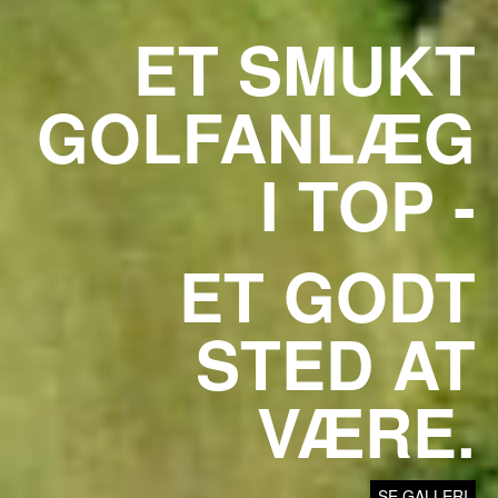
ET SMUKT
GOLFANLÆG
I TOP -
ET GODT
STED AT
VÆRE.
SE GALLERI