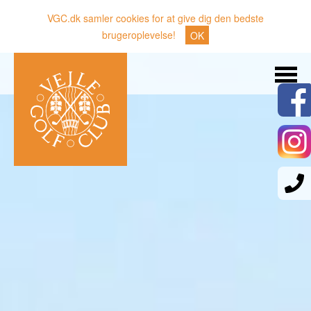
VGC.dk samler cookies for at give dig den bedste
brugeroplevelse!
OK
Søg
Nyheder
Klubben
Medlemmer
Banen
Gæster
Sporten
Erhverv
Den lille Kok