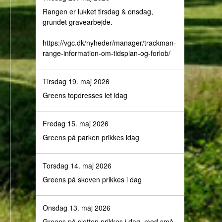
Rangen er lukket tirsdag & onsdag,
grundet gravearbejde.
https://vgc.dk/nyheder/manager/trackman-
range-information-om-tidsplan-og-forlob/
Tirsdag 19. maj 2026
Greens topdresses let idag
Fredag 15. maj 2026
Greens på parken prikkes idag
Torsdag 14. maj 2026
Greens på skoven prikkes i dag
Onsdag 13. maj 2026
Greens på sletten prikkes i dag, med små