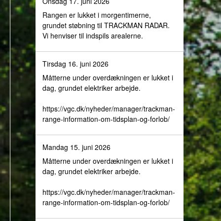
Onsdag 17. juni 2026
Rangen er lukket i morgentimerne,
grundet støbning til TRACKMAN RADAR.
Vi henviser til indspils arealerne.
Tirsdag 16. juni 2026
Måtterne under overdækningen er lukket i
dag, grundet elektriker arbejde.
https://vgc.dk/nyheder/manager/trackman-
range-information-om-tidsplan-og-forlob/
Mandag 15. juni 2026
Måtterne under overdækningen er lukket i
dag, grundet elektriker arbejde.
https://vgc.dk/nyheder/manager/trackman-
range-information-om-tidsplan-og-forlob/