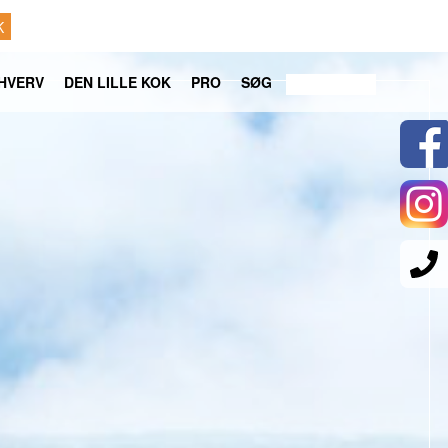
K
HVERV
DEN LILLE KOK
PRO
SØG