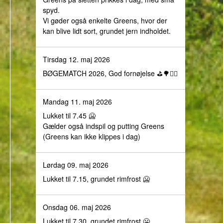
spyd.
Vi gøder også enkelte Greens, hvor der
kan blive lidt sort, grundet jern indholdet.
Tirsdag 12. maj 2026
BØGEMATCH 2026, God fornøjelse ⛳️🌳🏌️‍♀️
Mandag 11. maj 2026
Lukket til 7.45 🥶
Gælder også indspil og putting Greens
(Greens kan ikke klippes i dag)
Lørdag 09. maj 2026
Lukket til 7.15, grundet rimfrost 🥶
Onsdag 06. maj 2026
Lukket til 7.30, grundet rimfrost 🥶