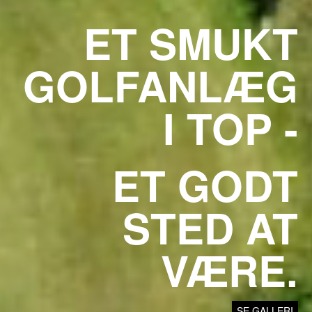
ET SMUKT
GOLFANLÆG
I TOP -
ET GODT
STED AT
VÆRE.
SE GALLERI