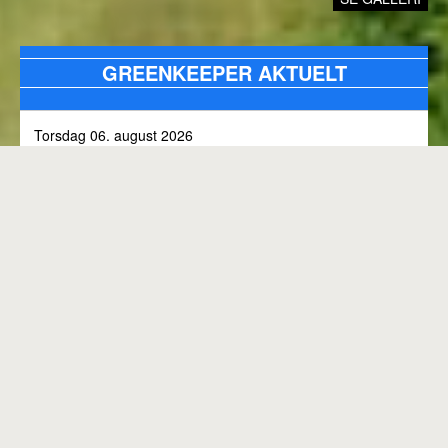
GREENKEEPER AKTUELT
Torsdag 06. august 2026
Alle bunkers tjekkes og efterfyldes med sand, efter skybrud.
Fredag 31. juli 2026
Kommunen arbejder på skoven 3, i den kommende tid
Onsdag 01. juli 2026
Rangen lukket til kl. 8.00, grundet klipning
GENEREL BANESTATUS
Tirsdag 30. juni 2026
MED MINDRE ANDET FREMGÅR OVENFOR
Rangen lukkes med korte intervaller i dag, grundet
"GREENKEEPER AKTUELT"
elektriker arbejde.
Hele banen er åben.