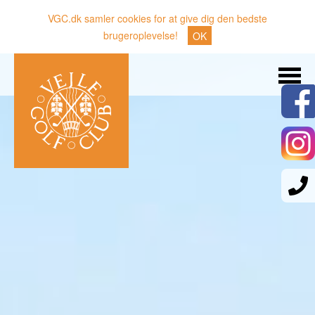
VGC.dk samler cookies for at give dig den bedste
brugeroplevelse!
OK
Søg
Nyheder
Klubben
Medlemmer
Banen
Gæster
Sporten
Erhverv
Den lille Kok