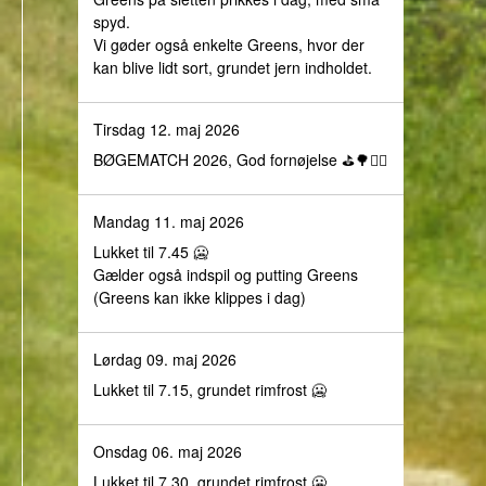
spyd.
Vi gøder også enkelte Greens, hvor der
kan blive lidt sort, grundet jern indholdet.
Tirsdag 12. maj 2026
BØGEMATCH 2026, God fornøjelse ⛳️🌳🏌️‍♀️
Mandag 11. maj 2026
Lukket til 7.45 🥶
Gælder også indspil og putting Greens
(Greens kan ikke klippes i dag)
Lørdag 09. maj 2026
Lukket til 7.15, grundet rimfrost 🥶
Onsdag 06. maj 2026
Lukket til 7.30, grundet rimfrost 🥶