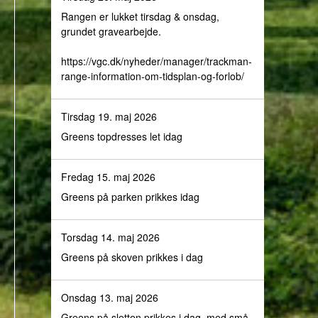
Rangen er lukket tirsdag & onsdag,
grundet gravearbejde.
https://vgc.dk/nyheder/manager/trackman-
range-information-om-tidsplan-og-forlob/
Tirsdag 19. maj 2026
Greens topdresses let idag
Fredag 15. maj 2026
Greens på parken prikkes idag
Torsdag 14. maj 2026
Greens på skoven prikkes i dag
Onsdag 13. maj 2026
Greens på sletten prikkes i dag, med små