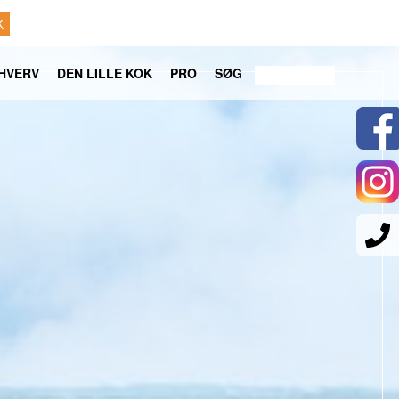
K
HVERV
DEN LILLE KOK
PRO
SØG