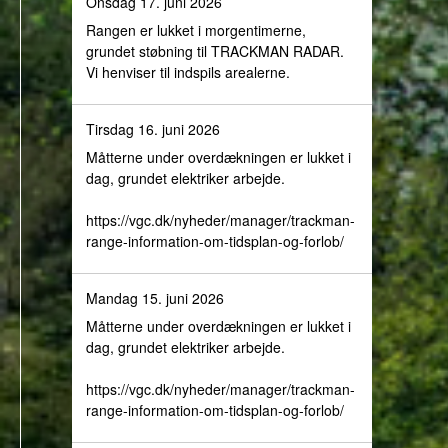
Onsdag 17. juni 2026
Rangen er lukket i morgentimerne,
grundet støbning til TRACKMAN RADAR.
Vi henviser til indspils arealerne.
Tirsdag 16. juni 2026
Måtterne under overdækningen er lukket i
dag, grundet elektriker arbejde.
https://vgc.dk/nyheder/manager/trackman-
range-information-om-tidsplan-og-forlob/
Mandag 15. juni 2026
Måtterne under overdækningen er lukket i
dag, grundet elektriker arbejde.
https://vgc.dk/nyheder/manager/trackman-
range-information-om-tidsplan-og-forlob/