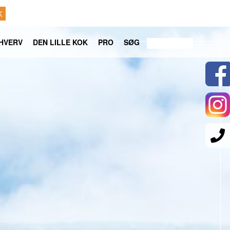
K
HVERV
DEN LILLE KOK
PRO
SØG