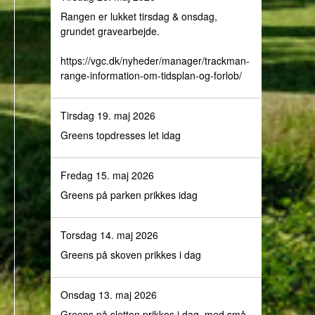
Rangen er lukket tirsdag & onsdag,
grundet gravearbejde.
https://vgc.dk/nyheder/manager/trackman-
range-information-om-tidsplan-og-forlob/
Tirsdag 19. maj 2026
Greens topdresses let idag
Fredag 15. maj 2026
Greens på parken prikkes idag
Torsdag 14. maj 2026
Greens på skoven prikkes i dag
Onsdag 13. maj 2026
Greens på sletten prikkes i dag, med små