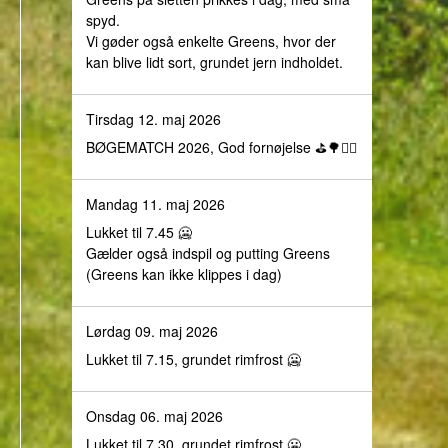
spyd.
Vi gøder også enkelte Greens, hvor der
kan blive lidt sort, grundet jern indholdet.
Tirsdag 12. maj 2026
BØGEMATCH 2026, God fornøjelse ⛳️🌳🏌️‍♀️
Mandag 11. maj 2026
Lukket til 7.45 🥶
Gælder også indspil og putting Greens
(Greens kan ikke klippes i dag)
Lørdag 09. maj 2026
Lukket til 7.15, grundet rimfrost 🥶
Onsdag 06. maj 2026
Lukket til 7.30, grundet rimfrost 🥶