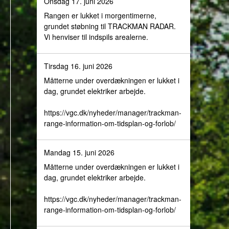
Onsdag 17. juni 2026
Rangen er lukket i morgentimerne,
grundet støbning til TRACKMAN RADAR.
Vi henviser til indspils arealerne.
Tirsdag 16. juni 2026
Måtterne under overdækningen er lukket i
dag, grundet elektriker arbejde.
https://vgc.dk/nyheder/manager/trackman-
range-information-om-tidsplan-og-forlob/
Mandag 15. juni 2026
Måtterne under overdækningen er lukket i
dag, grundet elektriker arbejde.
https://vgc.dk/nyheder/manager/trackman-
range-information-om-tidsplan-og-forlob/