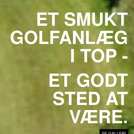
ET SMUKT
GOLFANLÆG
I TOP -
ET GODT
STED AT
VÆRE.
SE GALLERI