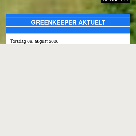
GREENKEEPER AKTUELT
Torsdag 06. august 2026
Alle bunkers tjekkes og efterfyldes med sand, efter skybrud.
Fredag 31. juli 2026
Kommunen arbejder på skoven 3, i den kommende tid
Onsdag 01. juli 2026
Rangen lukket til kl. 8.00, grundet klipning
GENEREL BANESTATUS
Tirsdag 30. juni 2026
MED MINDRE ANDET FREMGÅR OVENFOR
Rangen lukkes med korte intervaller i dag, grundet
"GREENKEEPER AKTUELT"
elektriker arbejde.
Hele banen er åben.