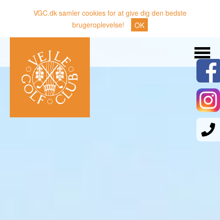
VGC.dk samler cookies for at give dig den bedste
brugeroplevelse!
OK
Søg
Nyheder
Klubben
Medlemmer
Banen
Gæster
Sporten
Erhverv
Den lille Kok