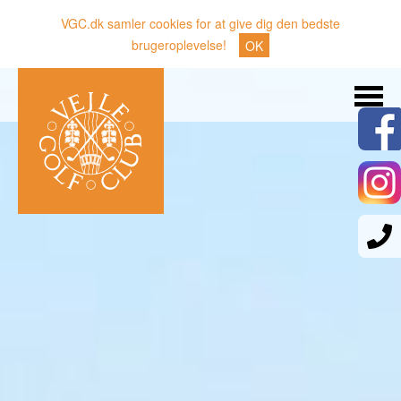
VGC.dk samler cookies for at give dig den bedste
brugeroplevelse!
OK
Søg
Nyheder
Klubben
Medlemmer
Banen
Gæster
Sporten
Erhverv
Den lille Kok