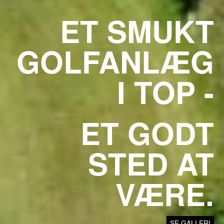
ET SMUKT
GOLFANLÆG
I TOP -
ET GODT
STED AT
VÆRE.
SE GALLERI