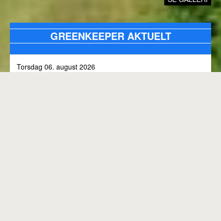
GREENKEEPER AKTUELT
Torsdag 06. august 2026
Alle bunkers tjekkes og efterfyldes med sand, efter skybrud.
Fredag 31. juli 2026
Kommunen arbejder på skoven 3, i den kommende tid
Onsdag 01. juli 2026
Rangen lukket til kl. 8.00, grundet klipning
GENEREL BANESTATUS
Tirsdag 30. juni 2026
MED MINDRE ANDET FREMGÅR OVENFOR
Rangen lukkes med korte intervaller i dag, grundet
"GREENKEEPER AKTUELT"
elektriker arbejde.
Hele banen er åben.