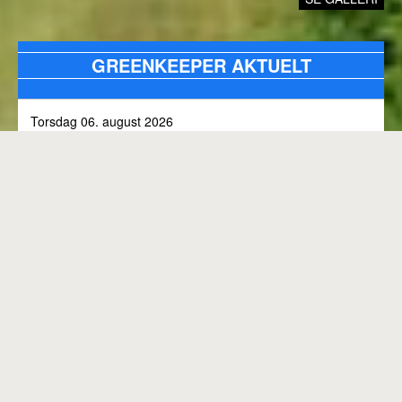
GREENKEEPER AKTUELT
Torsdag 06. august 2026
Alle bunkers tjekkes og efterfyldes med sand, efter skybrud.
Fredag 31. juli 2026
Kommunen arbejder på skoven 3, i den kommende tid
Onsdag 01. juli 2026
Rangen lukket til kl. 8.00, grundet klipning
GENEREL BANESTATUS
Tirsdag 30. juni 2026
MED MINDRE ANDET FREMGÅR OVENFOR
Rangen lukkes med korte intervaller i dag, grundet
"GREENKEEPER AKTUELT"
elektriker arbejde.
Hele banen er åben.