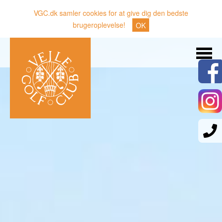
VGC.dk samler cookies for at give dig den bedste
brugeroplevelse!
OK
Søg
Nyheder
Klubben
Medlemmer
Banen
Gæster
Sporten
Erhverv
Den lille Kok