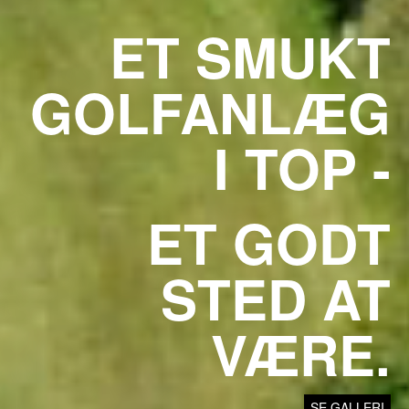
ET SMUKT
GOLFANLÆG
I TOP -
ET GODT
STED AT
VÆRE.
SE GALLERI