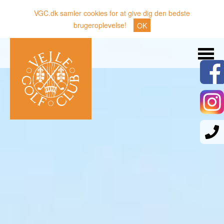
VGC.dk samler cookies for at give dig den bedste
brugeroplevelse!
OK
Søg
Nyheder
Klubben
Medlemmer
Banen
Gæster
Sporten
Erhverv
Den lille Kok