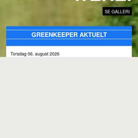
SE GALLERI
GREENKEEPER AKTUELT
Torsdag 06. august 2026
Alle bunkers tjekkes og efterfyldes med sand, efter skybrud.
Fredag 31. juli 2026
Kommunen arbejder på skoven 3, i den kommende tid
Onsdag 01. juli 2026
Rangen lukket til kl. 8.00, grundet klipning
GENEREL BANESTATUS
Tirsdag 30. juni 2026
MED MINDRE ANDET FREMGÅR OVENFOR