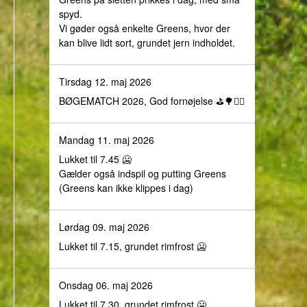
spyd.
Vi gøder også enkelte Greens, hvor der
kan blive lidt sort, grundet jern indholdet.
Tirsdag 12. maj 2026
BØGEMATCH 2026, God fornøjelse ⛳️🌳🏌️‍♀️
Mandag 11. maj 2026
Lukket til 7.45 🥶
Gælder også indspil og putting Greens
(Greens kan ikke klippes i dag)
Lørdag 09. maj 2026
Lukket til 7.15, grundet rimfrost 🥶
Onsdag 06. maj 2026
Lukket til 7.30, grundet rimfrost 🥶