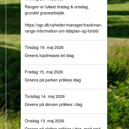
Rangen er lukket tirsdag & onsdag,
grundet gravearbejde.
https://vgc.dk/nyheder/manager/trackman-
range-information-om-tidsplan-og-forlob/
Tirsdag 19. maj 2026
Greens topdresses let idag
Fredag 15. maj 2026
Greens på parken prikkes idag
Torsdag 14. maj 2026
Greens på skoven prikkes i dag
Onsdag 13. maj 2026
Greens på sletten prikkes i dag, med små