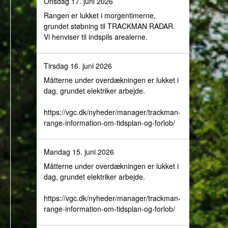
Onsdag 17. juni 2026
Rangen er lukket i morgentimerne,
grundet støbning til TRACKMAN RADAR.
Vi henviser til indspils arealerne.
Tirsdag 16. juni 2026
Måtterne under overdækningen er lukket i
dag, grundet elektriker arbejde.
https://vgc.dk/nyheder/manager/trackman-
range-information-om-tidsplan-og-forlob/
Mandag 15. juni 2026
Måtterne under overdækningen er lukket i
dag, grundet elektriker arbejde.
https://vgc.dk/nyheder/manager/trackman-
range-information-om-tidsplan-og-forlob/