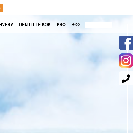
K
HVERV
DEN LILLE KOK
PRO
SØG