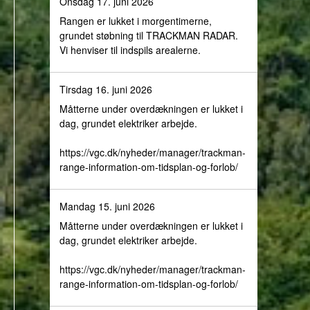
Onsdag 17. juni 2026
Rangen er lukket i morgentimerne,
grundet støbning til TRACKMAN RADAR.
Vi henviser til indspils arealerne.
Tirsdag 16. juni 2026
Måtterne under overdækningen er lukket i
dag, grundet elektriker arbejde.
https://vgc.dk/nyheder/manager/trackman-
range-information-om-tidsplan-og-forlob/
Mandag 15. juni 2026
Måtterne under overdækningen er lukket i
dag, grundet elektriker arbejde.
https://vgc.dk/nyheder/manager/trackman-
range-information-om-tidsplan-og-forlob/