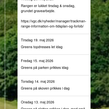
Rangen er lukket tirsdag & onsdag,
grundet gravearbejde.
https://vgc.dk/nyheder/manager/trackman-
range-information-om-tidsplan-og-forlob/
Tirsdag 19. maj 2026
Greens topdresses let idag
Fredag 15. maj 2026
Greens på parken prikkes idag
Torsdag 14. maj 2026
Greens på skoven prikkes i dag
Onsdag 13. maj 2026
Greens på sletten prikkes i dag, med små