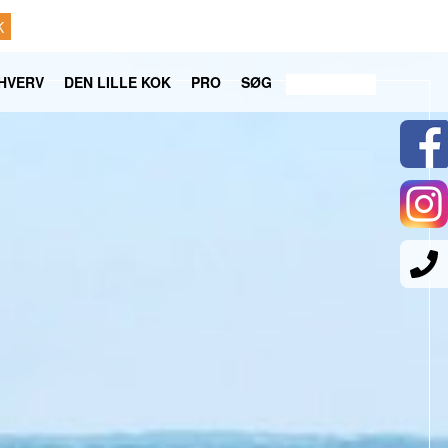
K
HVERV
DEN LILLE KOK
PRO
SØG