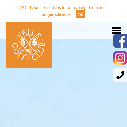
VGC.dk samler cookies for at give dig den bedste
brugeroplevelse!
OK
Søg
Nyheder
Klubben
Medlemmer
Banen
Gæster
Sporten
Erhverv
Den lille Kok