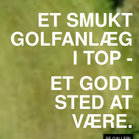
ET SMUKT
GOLFANLÆG
I TOP -
ET GODT
STED AT
VÆRE.
SE GALLERI