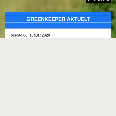
GREENKEEPER AKTUELT
Torsdag 06. august 2026
Alle bunkers tjekkes og efterfyldes med sand, efter skybrud.
Fredag 31. juli 2026
Kommunen arbejder på skoven 3, i den kommende tid
Onsdag 01. juli 2026
Rangen lukket til kl. 8.00, grundet klipning
GENEREL BANESTATUS
Tirsdag 30. juni 2026
MED MINDRE ANDET FREMGÅR OVENFOR
Rangen lukkes med korte intervaller i dag, grundet
"GREENKEEPER AKTUELT"
elektriker arbejde.
Hele banen er åben.