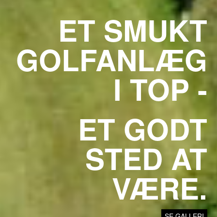
ET SMUKT
GOLFANLÆG
I TOP -
ET GODT
STED AT
VÆRE.
SE GALLERI