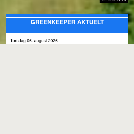
GREENKEEPER AKTUELT
Torsdag 06. august 2026
Alle bunkers tjekkes og efterfyldes med sand, efter skybrud.
Fredag 31. juli 2026
Kommunen arbejder på skoven 3, i den kommende tid
Onsdag 01. juli 2026
Rangen lukket til kl. 8.00, grundet klipning
GENEREL BANESTATUS
Tirsdag 30. juni 2026
MED MINDRE ANDET FREMGÅR OVENFOR
Rangen lukkes med korte intervaller i dag, grundet
"GREENKEEPER AKTUELT"
elektriker arbejde.
Hele banen er åben.