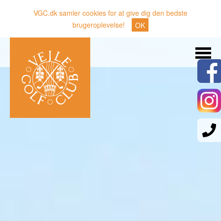
VGC.dk samler cookies for at give dig den bedste
brugeroplevelse!
OK
Søg
Nyheder
Klubben
Medlemmer
Banen
Gæster
Sporten
Erhverv
Den lille Kok