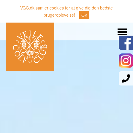
VGC.dk samler cookies for at give dig den bedste
brugeroplevelse!
OK
Søg
Nyheder
Klubben
Medlemmer
Banen
Gæster
Sporten
Erhverv
Den lille Kok