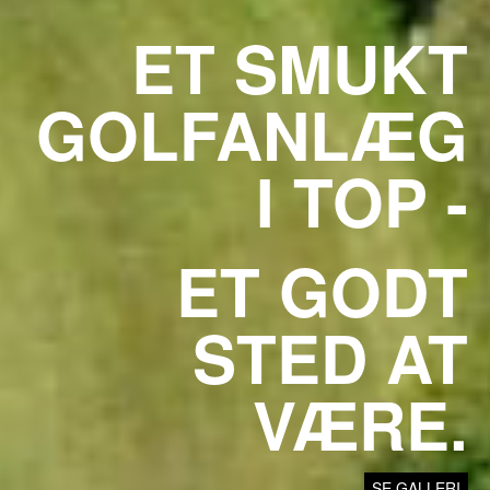
ET SMUKT
GOLFANLÆG
I TOP -
ET GODT
STED AT
VÆRE.
SE GALLERI