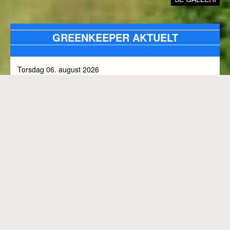
GREENKEEPER AKTUELT
Torsdag 06. august 2026
Alle bunkers tjekkes og efterfyldes med sand, efter skybrud.
Fredag 31. juli 2026
Kommunen arbejder på skoven 3, i den kommende tid
Onsdag 01. juli 2026
Rangen lukket til kl. 8.00, grundet klipning
GENEREL BANESTATUS
Tirsdag 30. juni 2026
MED MINDRE ANDET FREMGÅR OVENFOR
Rangen lukkes med korte intervaller i dag, grundet
"GREENKEEPER AKTUELT"
elektriker arbejde.
Hele banen er åben.