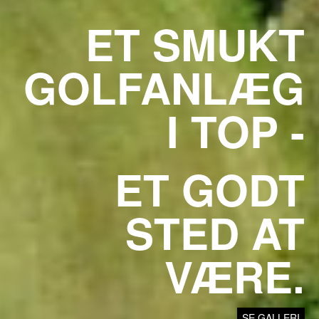
ET SMUKT
GOLFANLÆG
I TOP -
ET GODT
STED AT
VÆRE.
SE GALLERI