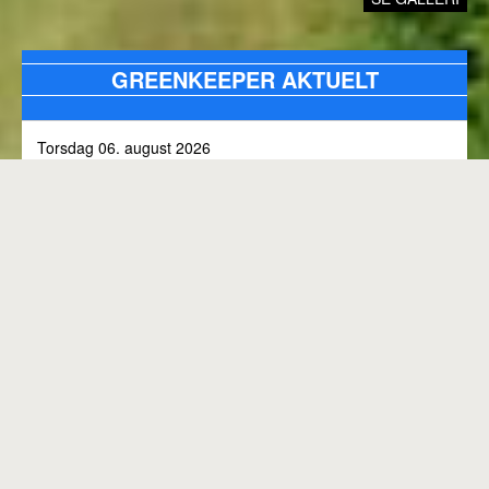
GREENKEEPER AKTUELT
Torsdag 06. august 2026
Alle bunkers tjekkes og efterfyldes med sand, efter skybrud.
Fredag 31. juli 2026
Kommunen arbejder på skoven 3, i den kommende tid
Onsdag 01. juli 2026
Rangen lukket til kl. 8.00, grundet klipning
GENEREL BANESTATUS
Tirsdag 30. juni 2026
MED MINDRE ANDET FREMGÅR OVENFOR
Rangen lukkes med korte intervaller i dag, grundet
"GREENKEEPER AKTUELT"
elektriker arbejde.
Hele banen er åben.