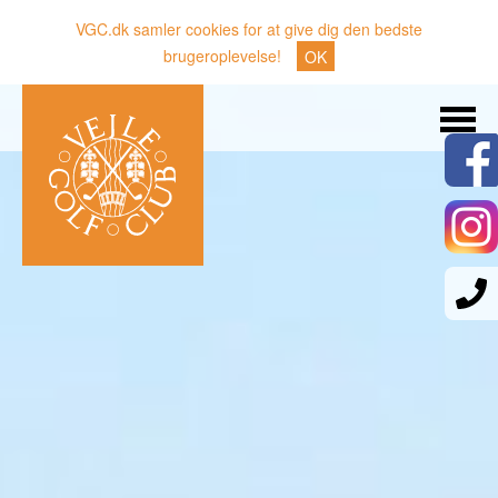
VGC.dk samler cookies for at give dig den bedste
brugeroplevelse!
OK
Søg
Nyheder
Klubben
Medlemmer
Banen
Gæster
Sporten
Erhverv
Den lille Kok