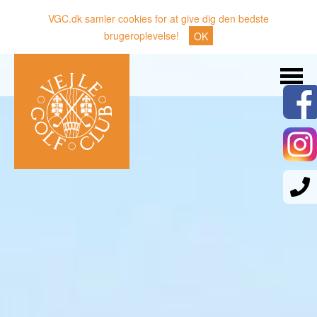
VGC.dk samler cookies for at give dig den bedste
brugeroplevelse!
OK
Søg
Nyheder
Klubben
Medlemmer
Banen
Gæster
Sporten
Erhverv
Den lille Kok