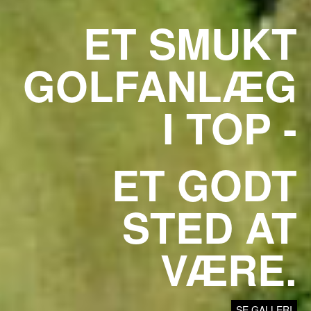
ET SMUKT
GOLFANLÆG
I TOP -
ET GODT
STED AT
VÆRE.
SE GALLERI