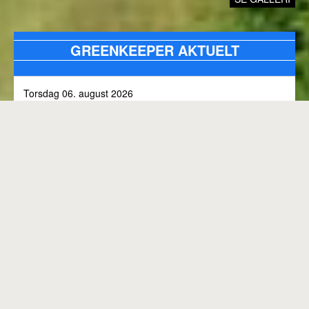
GREENKEEPER AKTUELT
Torsdag 06. august 2026
Alle bunkers tjekkes og efterfyldes med sand, efter skybrud.
Fredag 31. juli 2026
Kommunen arbejder på skoven 3, i den kommende tid
Onsdag 01. juli 2026
Rangen lukket til kl. 8.00, grundet klipning
GENEREL BANESTATUS
Tirsdag 30. juni 2026
MED MINDRE ANDET FREMGÅR OVENFOR
Rangen lukkes med korte intervaller i dag, grundet
"GREENKEEPER AKTUELT"
elektriker arbejde.
Hele banen er åben.