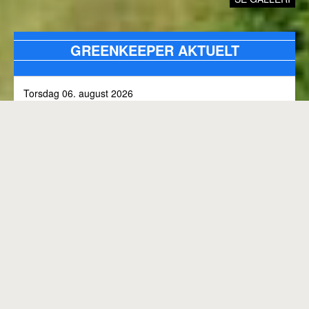
GREENKEEPER AKTUELT
Torsdag 06. august 2026
Alle bunkers tjekkes og efterfyldes med sand, efter skybrud.
Fredag 31. juli 2026
Kommunen arbejder på skoven 3, i den kommende tid
Onsdag 01. juli 2026
Rangen lukket til kl. 8.00, grundet klipning
GENEREL BANESTATUS
Tirsdag 30. juni 2026
MED MINDRE ANDET FREMGÅR OVENFOR
Rangen lukkes med korte intervaller i dag, grundet
"GREENKEEPER AKTUELT"
elektriker arbejde.
Hele banen er åben.