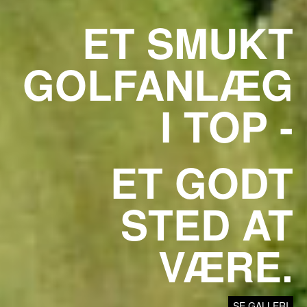
ET SMUKT
GOLFANLÆG
I TOP -
ET GODT
STED AT
VÆRE.
SE GALLERI