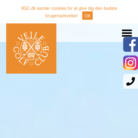
VGC.dk samler cookies for at give dig den bedste
brugeroplevelse!
OK
Søg
Nyheder
Klubben
Medlemmer
Banen
Gæster
Sporten
Erhverv
Den lille Kok