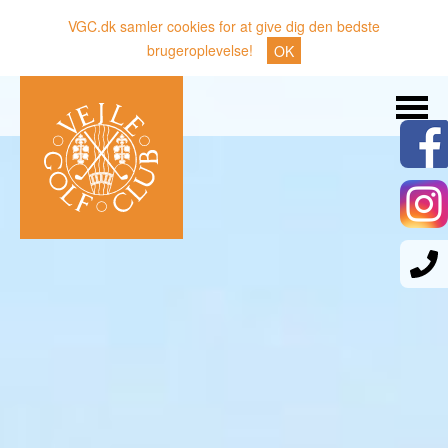
VGC.dk samler cookies for at give dig den bedste
brugeroplevelse!
OK
Søg
Nyheder
Klubben
Medlemmer
Banen
Gæster
Sporten
Erhverv
Den lille Kok