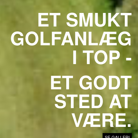
ET SMUKT
GOLFANLÆG
I TOP -
ET GODT
STED AT
VÆRE.
SE GALLERI