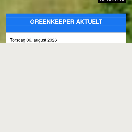
GREENKEEPER AKTUELT
Torsdag 06. august 2026
Alle bunkers tjekkes og efterfyldes med sand, efter skybrud.
Fredag 31. juli 2026
Kommunen arbejder på skoven 3, i den kommende tid
Onsdag 01. juli 2026
Rangen lukket til kl. 8.00, grundet klipning
GENEREL BANESTATUS
Tirsdag 30. juni 2026
MED MINDRE ANDET FREMGÅR OVENFOR
Rangen lukkes med korte intervaller i dag, grundet
"GREENKEEPER AKTUELT"
elektriker arbejde.
Hele banen er åben.