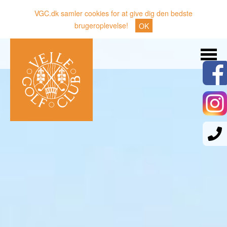
VGC.dk samler cookies for at give dig den bedste
brugeroplevelse!
OK
Søg
Nyheder
Klubben
Medlemmer
Banen
Gæster
Sporten
Erhverv
Den lille Kok