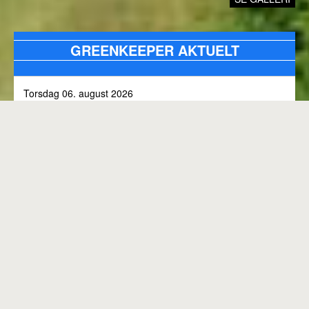
GREENKEEPER AKTUELT
Torsdag 06. august 2026
Alle bunkers tjekkes og efterfyldes med sand, efter skybrud.
Fredag 31. juli 2026
Kommunen arbejder på skoven 3, i den kommende tid
Onsdag 01. juli 2026
Rangen lukket til kl. 8.00, grundet klipning
GENEREL BANESTATUS
Tirsdag 30. juni 2026
MED MINDRE ANDET FREMGÅR OVENFOR
Rangen lukkes med korte intervaller i dag, grundet
"GREENKEEPER AKTUELT"
elektriker arbejde.
Hele banen er åben.