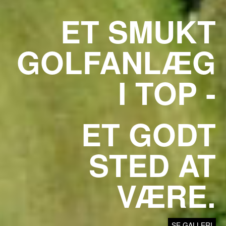
ET SMUKT
GOLFANLÆG
I TOP -
ET GODT
STED AT
VÆRE.
SE GALLERI