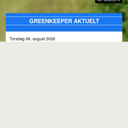
GREENKEEPER AKTUELT
Torsdag 06. august 2026
Alle bunkers tjekkes og efterfyldes med sand, efter skybrud.
Fredag 31. juli 2026
Kommunen arbejder på skoven 3, i den kommende tid
Onsdag 01. juli 2026
Rangen lukket til kl. 8.00, grundet klipning
GENEREL BANESTATUS
Tirsdag 30. juni 2026
MED MINDRE ANDET FREMGÅR OVENFOR
Rangen lukkes med korte intervaller i dag, grundet
"GREENKEEPER AKTUELT"
elektriker arbejde.
Hele banen er åben.