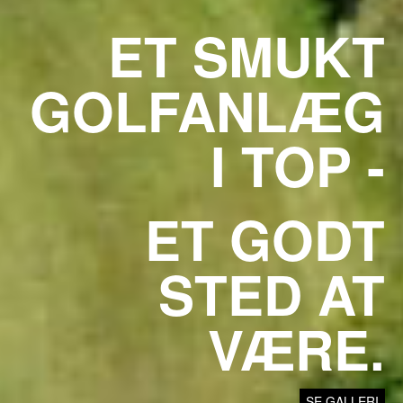
ET SMUKT
GOLFANLÆG
I TOP -
ET GODT
STED AT
VÆRE.
SE GALLERI