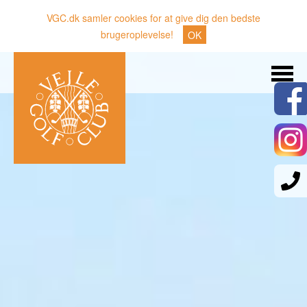
VGC.dk samler cookies for at give dig den bedste
brugeroplevelse!
OK
Søg
Nyheder
Klubben
Medlemmer
Banen
Gæster
Sporten
Erhverv
Den lille Kok