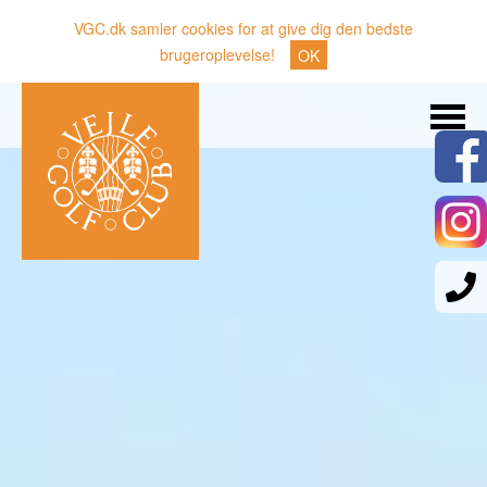
VGC.dk samler cookies for at give dig den bedste
brugeroplevelse!
OK
Søg
Nyheder
Klubben
Medlemmer
Banen
Gæster
Sporten
Erhverv
Den lille Kok