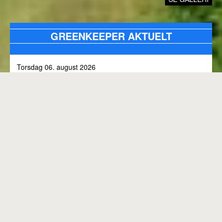
GREENKEEPER AKTUELT
Torsdag 06. august 2026
Alle bunkers tjekkes og efterfyldes med sand, efter skybrud.
Fredag 31. juli 2026
Kommunen arbejder på skoven 3, i den kommende tid
Onsdag 01. juli 2026
Rangen lukket til kl. 8.00, grundet klipning
GENEREL BANESTATUS
Tirsdag 30. juni 2026
MED MINDRE ANDET FREMGÅR OVENFOR
Rangen lukkes med korte intervaller i dag, grundet
"GREENKEEPER AKTUELT"
elektriker arbejde.
Hele banen er åben.