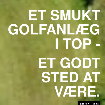
ET SMUKT
GOLFANLÆG
I TOP -
ET GODT
STED AT
VÆRE.
SE GALLERI