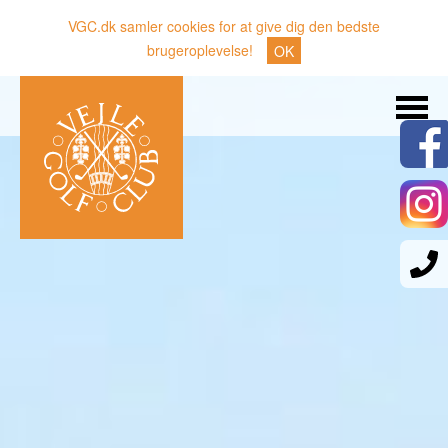
VGC.dk samler cookies for at give dig den bedste
brugeroplevelse!
OK
Søg
Nyheder
Klubben
Medlemmer
Banen
Gæster
Sporten
Erhverv
Den lille Kok