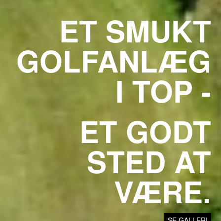
ET SMUKT
GOLFANLÆG
I TOP -
ET GODT
STED AT
VÆRE.
SE GALLERI