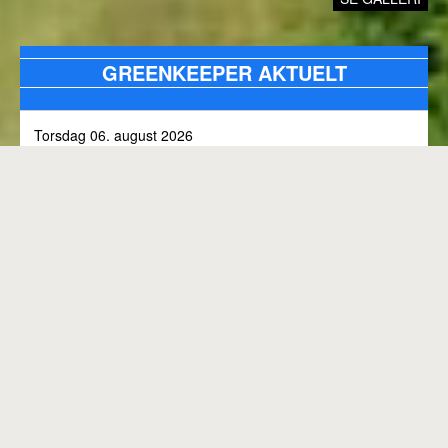
GREENKEEPER AKTUELT
Torsdag 06. august 2026
Alle bunkers tjekkes og efterfyldes med sand, efter skybrud.
Fredag 31. juli 2026
Kommunen arbejder på skoven 3, i den kommende tid
Onsdag 01. juli 2026
Rangen lukket til kl. 8.00, grundet klipning
GENEREL BANESTATUS
Tirsdag 30. juni 2026
MED MINDRE ANDET FREMGÅR OVENFOR
Rangen lukkes med korte intervaller i dag, grundet
"GREENKEEPER AKTUELT"
elektriker arbejde.
Hele banen er åben.